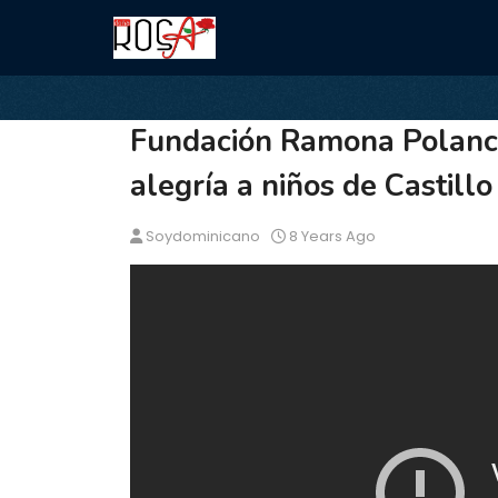
Fundación Ramona Polanco 
alegría a niños de Castill
Soydominicano
8 Years Ago